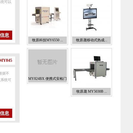
系统可以
信息
牧原科技MY6550 ...
牧原晟移动式热成...
Y845
根据不
MY824BX 便携式安检门
该系统可
牧原晟 MY5030B ...
信息