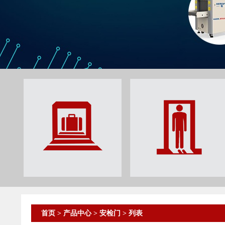
首页
>
产品中心
>
安检门
> 列表