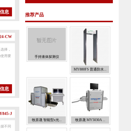
信息
推荐产品
4-CW
换选择，
的使用要
手持液体探测仪
MY880FS 普通防水...
信息
45-J
牧原晟 智能型x光...
牧原晟 MY5030A ...
根据不同