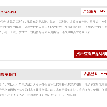
产品型号：MY84
845-WJ
一款智能型违禁品探测门，配置液晶显示器、鼠标、探测器、计算机服务器、软件等，改
会探测报警的弊端，采用大数据采集识别比对技术，可以准确判断出违禁物品的身份
手机、手表、皮带扣、钥匙扣等普通金属物品，并探测出具有危险性质...
点击查看产品详细
产品型号：MY8
 测温安检门
检门，可以在小范围场所对人员进行金属物品探测和辅助温度测量，液晶屏幕显示测
用于小范围场所安检同时具有辅助测温功能，具有测温速度快，准确度高，使用方便
品非医疗产品，使用需严谨） 执行标准：GB15210-2003...