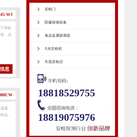
安检门
5-WJ
防爆探测设备
变了传统
特征，从
食品金属探测器
X光安检机
车底安检仪
信息
18818529755
80CW
量温度，
18819075976
等特点，