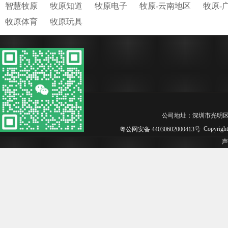
智慧牧原
牧原知道
牧原电子
牧原-云南地区
牧原-
牧原体育
牧原玩具
公司地址：深圳市光明区松白工业园
Copyrig
粤公网安备 44030602000413号
声