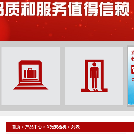
首页
>
产品中心
>
X光安检机
> 列表