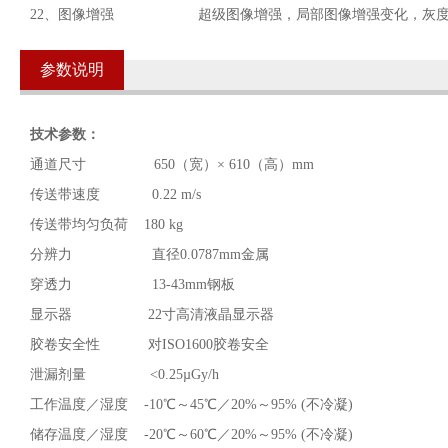
22、图像增强 超级图像增强，局部图像增强变化，灰度
参数说明
技术参数：
通道尺寸 650（宽）× 610（高）mm
传送带速度 0.22 m/s
传送带均匀负荷 180 kg
分辨力 直径0.0787mm金属
穿透力 13-43mm钢板
显示器 22寸高清液晶显示器
胶卷安全性 对ISO1600胶卷安全
泄漏剂量 <0.25µGy/h
工作温度／湿度 -10℃～45℃／20%～95% (不冷凝)
储存温度／湿度 -20℃～60℃／20%～95% (不冷凝)