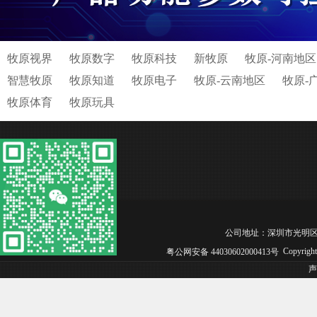
牧原视界
牧原数字
牧原科技
新牧原
牧原-河南地区
智慧牧原
牧原知道
牧原电子
牧原-云南地区
牧原-
牧原体育
牧原玩具
公司地址：深圳市光明区松白工业园
Copyrig
粤公网安备 44030602000413号
声