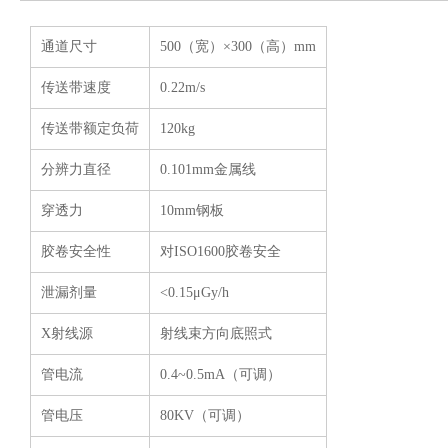
通道尺寸
500（宽）×300（高）mm
传送带速度
0.22m/s
传送带额定负荷
120kg
分辨力直径
0.101mm金属线
穿透力
10mm钢板
胶卷安全性
对ISO1600胶卷安全
泄漏剂量
<0.15μGy/h
X射线源
射线束方向底照式
管电流
0.4~0.5mA（可调）
管电压
80KV（可调）