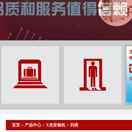
首页
>
产品中心
>
X光安检机
> 列表