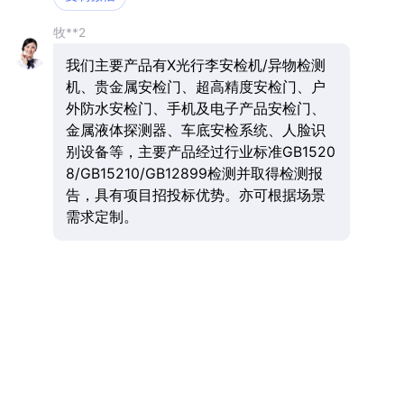
牧**2
我们主要产品有X光行李安检机/异物检测
机、贵金属安检门、超高精度安检门、户
外防水安检门、手机及电子产品安检门、
金属液体探测器、车底安检系统、人脸识
别设备等，主要产品经过行业标准GB1520
8/GB15210/GB12899检测并取得检测报
告，具有项目招投标优势。亦可根据场景
需求定制。
牧**2
在河南、四川、山西、陕西、甘肃、安
徽、江苏、山东、浙江、湖南、湖北、广
西、云南等十多个地区设立办事处或经销
商合作伙伴，可就近提供本地化服务。我
们不直接参与终端招投标项目，提供严格
的项目保护，保障经销商权益。