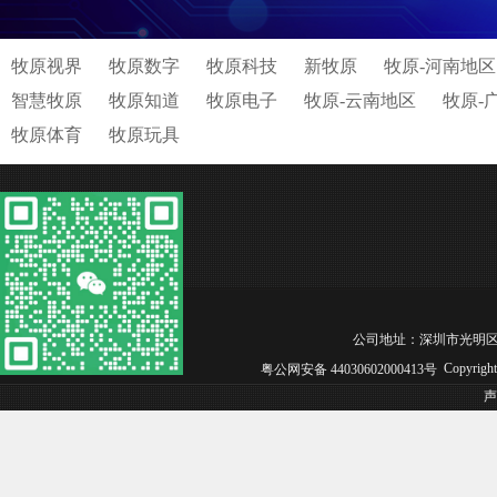
牧原视界
牧原数字
牧原科技
新牧原
牧原-河南地区
智慧牧原
牧原知道
牧原电子
牧原-云南地区
牧原-
牧原体育
牧原玩具
公司地址：深圳市光明区松白工业园
Copyrig
粤公网安备 44030602000413号
声